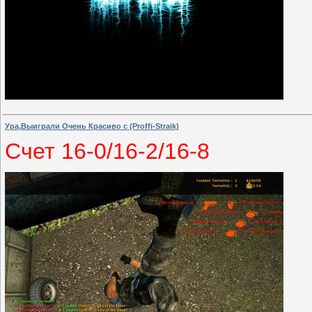
Ура,Выиграли Очень Красиво с (Proffi-Straik)
Счет 16-0/16-2/16-8