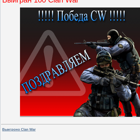
Выигроно Clan War