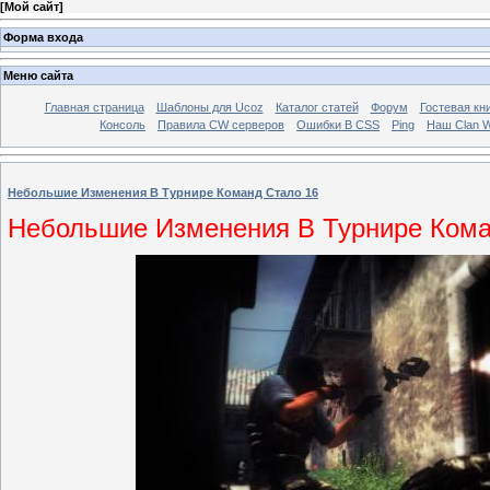
[
Мой сайт
]
Форма входа
Меню сайта
Главная страница
Шаблоны для Ucoz
Каталог статей
Форум
Гостевая кн
Консоль
Правила CW серверов
Ошибки В CSS
Ping
Наш Clan Wa
Небольшие Изменения В Турнире Команд Стало 16
Небольшие Изменения В Турнире Кома